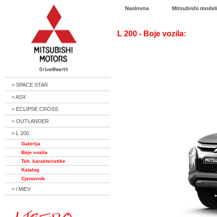
Naslovna
Mitsubishi model
L 200 - Boje vozila:
> SPACE STAR
> ASX
> ECLIPSE CROSS
> OUTLANDER
> L 200
Galerija
Boje vozila
Teh. karakteristike
Katalog
Cjenovnik
> i MiEV