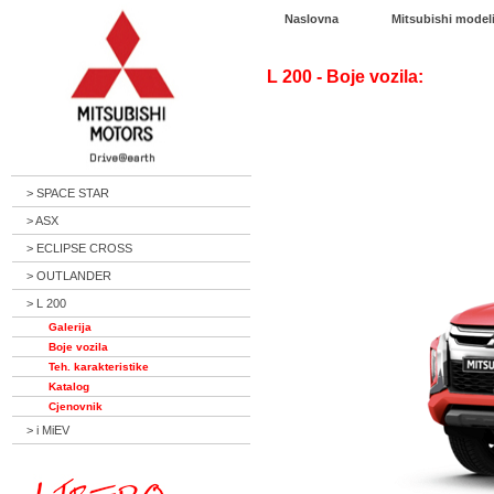
Naslovna
Mitsubishi model
L 200 - Boje vozila:
> SPACE STAR
> ASX
> ECLIPSE CROSS
> OUTLANDER
> L 200
Galerija
Boje vozila
Teh. karakteristike
Katalog
Cjenovnik
> i MiEV